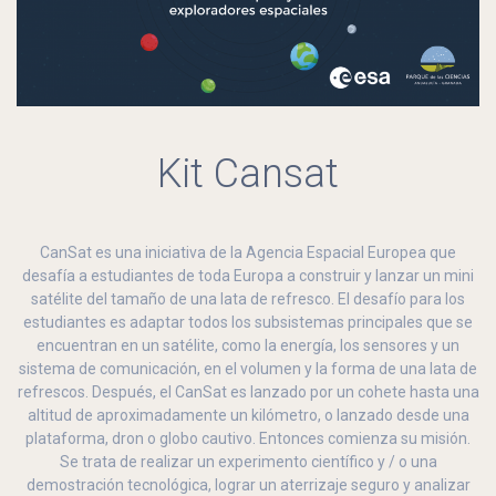
Kit Cansat
CanSat es una iniciativa de la Agencia Espacial Europea que
desafía a estudiantes de toda Europa a construir y lanzar un mini
satélite del tamaño de una lata de refresco. El desafío para los
estudiantes es adaptar todos los subsistemas principales que se
encuentran en un satélite, como la energía, los sensores y un
sistema de comunicación, en el volumen y la forma de una lata de
refrescos. Después, el CanSat es lanzado por un cohete hasta una
altitud de aproximadamente un kilómetro, o lanzado desde una
plataforma, dron o globo cautivo. Entonces comienza su misión.
Se trata de realizar un experimento científico y / o una
demostración tecnológica, lograr un aterrizaje seguro y analizar