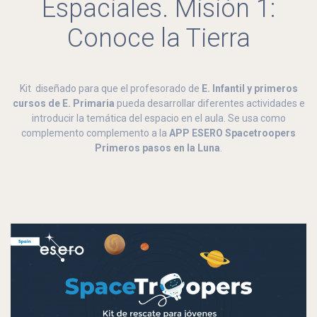
Espaciales. Misión 1:
Conoce la Tierra
Kit
diseñado para que el profesorado de
E. Infantil y primeros
cursos de E. Primaria
pueda desarrollar diferentes actividades e
introducir la temática del espacio en el aula. Se usa como
complemento complemento a la
APP ESERO Spacetroopers
Primeros pasos en la Luna
.