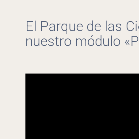
El Parque de las C
nuestro módulo «