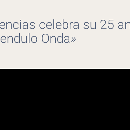
iencias celebra su 25 a
Pendulo Onda»